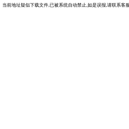
当前地址疑似下载文件,已被系统自动禁止,如是误报,请联系客服