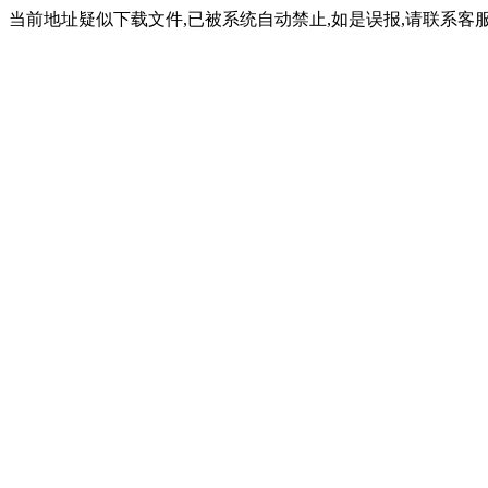
当前地址疑似下载文件,已被系统自动禁止,如是误报,请联系客服