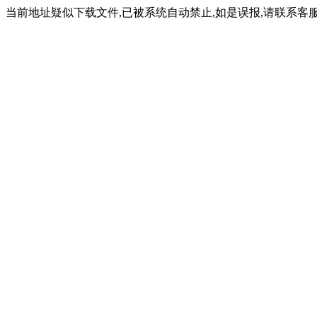
当前地址疑似下载文件,已被系统自动禁止,如是误报,请联系客服